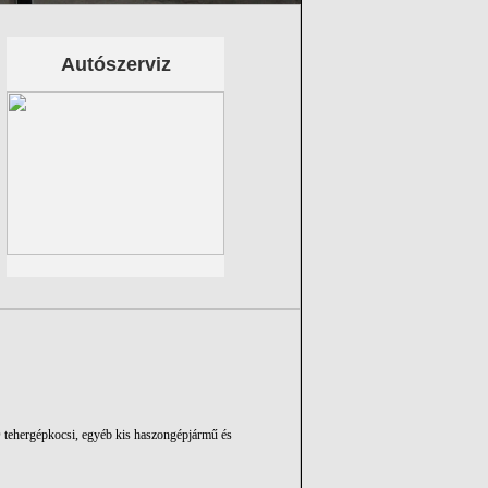
Autószerviz
!
ehergépkocsi, egyéb kis haszongépjármű és