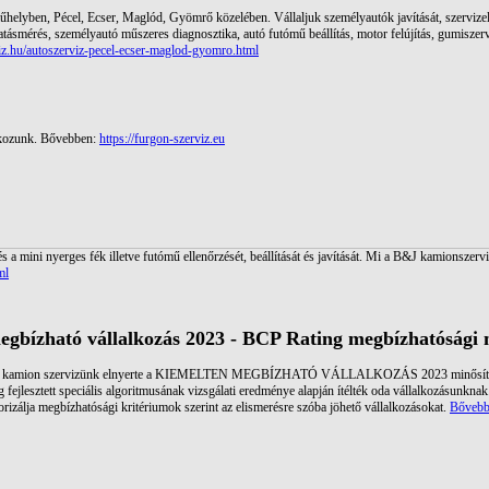
helyben, Pécel, Ecser, Maglód, Gyömrő közelében. Vállaljuk személyautók javítását, szervizelés
hatásmérés, személyautó műszeres diagnosztika, autó futómű beállítás, motor felújítás, gumiszerv
viz.hu/autoszerviz-pecel-ecser-maglod-gyomro.html
alkozunk. Bővebben:
https://furgon-szerviz.eu
s a mini nyerges fék illetve futómű ellenőrzését, beállítását és javítását. Mi a B&J kamionszervi
ml
gbízható vállalkozás 2023 - BCP Rating megbízhatósági m
3-ben kamion szervizünk elnyerte a KIEMELTEN MEGBÍZHATÓ VÁLLALKOZÁS 2023 minősíté
 fejlesztett speciális algoritmusának vizsgálati eredménye alapján ítélték oda vállalkozásunkna
gorizálja megbízhatósági kritériumok szerint az elismerésre szóba jöhető vállalkozásokat.
Bővebb