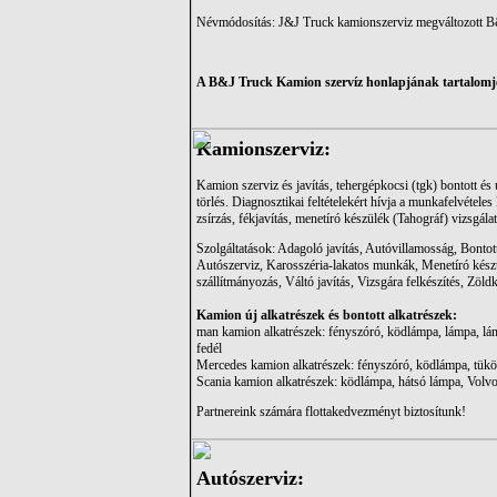
Névmódosítás: J&J Truck kamionszerviz megváltozott B
A B&J Truck Kamion szervíz honlapjának tartalomj
Kamionszerviz:
Kamion szerviz és javítás, tehergépkocsi (tgk) bontott é
törlés. Diagnosztikai feltételekért hívja a munkafelvételes 
zsírzás, fékjavítás, menetíró készülék (Tahográf) vizsgálat
Szolgáltatások: Adagoló javítás, Autóvillamosság, Bontott
Autószerviz, Karosszéria-lakatos munkák, Menetíró készül
szállítmányozás, Váltó javítás, Vizsgára felkészítés, Zöld
Kamion új alkatrészek és bontott alkatrészek:
man kamion alkatrészek: fényszóró, ködlámpa, lámpa, lámpab
fedél
Mercedes kamion alkatrészek: fényszóró, ködlámpa, tükör, 
Scania kamion alkatrészek: ködlámpa, hátsó lámpa, Volv
Partnereink számára flottakedvezményt biztosítunk!
Autószerviz: