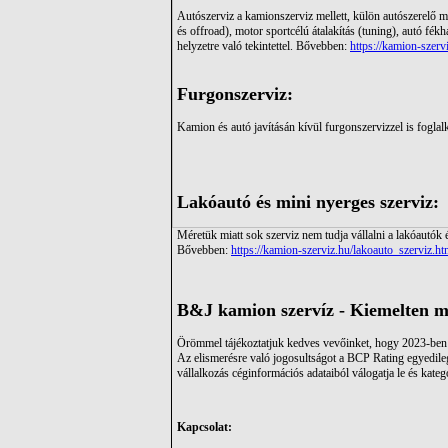
Autószerviz a kamionszerviz mellett, külön autószerelő mű
és offroad), motor sportcélú átalakítás (tuning), autó fék
helyzetre való tekintettel. Bővebben:
https://kamion-szer
Furgonszerviz:
Kamion és autó javításán kívül furgonszervizzel is fogl
Lakóautó és mini nyerges szerviz:
Méretük miatt sok szerviz nem tudja vállalni a lakóautók é
Bővebben:
https://kamion-szerviz.hu/lakoauto_szerviz.ht
B&J kamion szervíz - Kiemelten me
Örömmel tájékoztatjuk kedves vevőinket, hogy 202
Az elismerésre való jogosultságot a BCP Rating egyedileg
vállalkozás céginformációs adataiból válogatja le és kate
Kapcsolat: