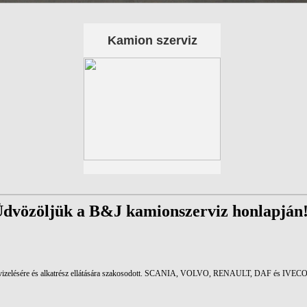
Kamion szerviz
dvözöljük a B&J kamionszerviz honlapján
izelésére és alkatrész ellátására szakosodott. SCANIA, VOLVO, RENAULT, DAF és IVECO t