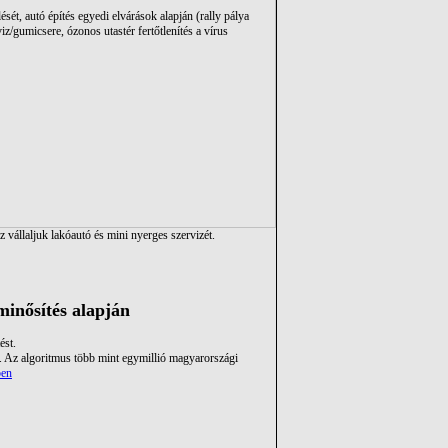
ét, autó építés egyedi elvárások alapján (rally pálya
iz/gumicsere, ózonos utastér fertőtlenítés a vírus
z vállaljuk lakóautó és mini nyerges szervizét.
inősítés alapján
st.
k. Az algoritmus több mint egymillió magyarországi
en