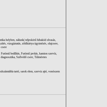
ztika helyben, nálunk( teljeskörű hibakód olvasás,
szítés, vizsgáztatás, zöldkártya ügyintézés, olajcsere,
ő csere
, Futómű beállítás, Futómű javítás, kamion szervíz,
s diagnosztika, Szélvédő csere, Túlméretes
endszámtábla tartó, sarok elem, szerviz ajtó, vonószem